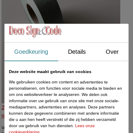
Goedkeuring
Details
Over
Deze website maakt gebruik van cookies
We gebruiken cookies om content en advertenties te
personaliseren, om functies voor sociale media te bieden en
om ons websiteverkeer te analyseren. We delen ook
informatie over uw gebruik van onze site met onze sociale-
27480107 - Volgnummerrol groen 2000 stuks per
mediapartners, advertenties en analyses. Deze partners
kunnen deze gegevens combineren met andere informatie
rol
die u aan hen heeft verstrekt of die zij hebben verzameld
door uw gebruik van hun diensten.
Lees onze
Volgnummerrol groen 2000 stuks per rol, nummering loopt van 001-
cookieverklaring
.