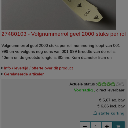
27480103 - Volgnummerrol geel 2000 stuks per rol
Volgnummerrol geel 2000 stuks per rol, nummering loopt van 001-
999 en vervolgens nog eens van 001-999 Breedte van de rol is
40mm en de grootste lengte is 80mm. Kern diameter 5cm en
roldiameter 11cm. Volgnummer rollen - Kleur: geel - Bedrukking:
Info / levertijd / offerte over dit product
001-999 - Aantal per rol: 2.000 - Rol breedte: 40mm - Ticket
Gerelateerde artikelen
afmeting: 4x8cm - Diameter kern: 5cm - Rol diameter: 11cm - Prijs
per: 1 rol - Verpakt per: 5 / 10 / 20 / 40 rol - Fabricaat: neutraal artikel
Actuele status :
Voorradig ,
direct leverbaar
€ 5,67 ex. btw
€ 6,86
incl. btw
staffelkorting