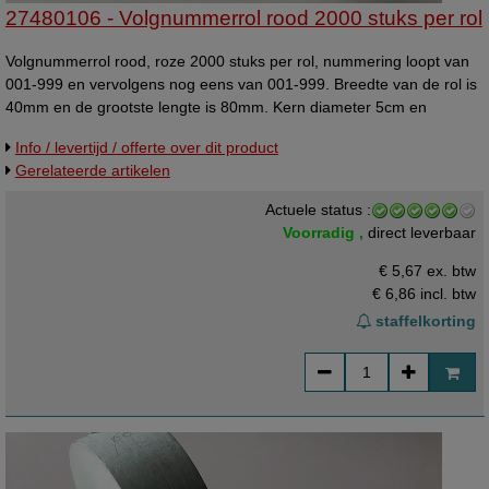
27480106 - Volgnummerrol rood 2000 stuks per rol
Volgnummerrol rood, roze 2000 stuks per rol, nummering loopt van
001-999 en vervolgens nog eens van 001-999. Breedte van de rol is
40mm en de grootste lengte is 80mm. Kern diameter 5cm en
roldiameter 11cm. Volgnummer rollen - Kleur: rood - Bedrukking:
Info / levertijd / offerte over dit product
001-999 - Aantal per rol: 2.000 - Rol breedte: 40mm - Ticket
Gerelateerde artikelen
afmeting: 4x8cm - Diameter kern: 5cm - Rol diameter: 11cm - Prijs
per: 1 rol - Verpakt per: 5 / 10 / 20 / 40 rol - Fabricaat: neutraal artikel
Actuele status :
Voorradig ,
direct leverbaar
€ 5,67 ex. btw
€ 6,86
incl. btw
staffelkorting