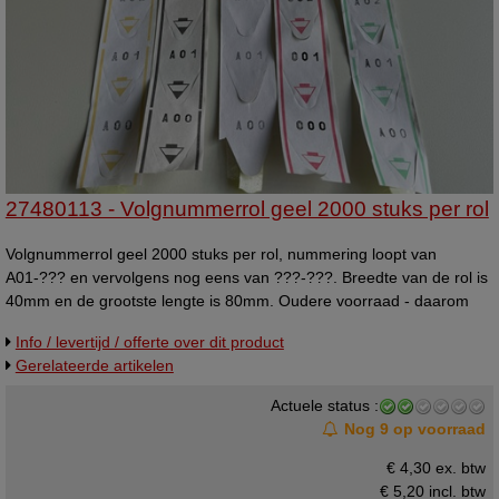
27480113 - Volgnummerrol geel 2000 stuks per rol
Volgnummerrol geel 2000 stuks per rol, nummering loopt van
A01-??? en vervolgens nog eens van ???-???. Breedte van de rol is
40mm en de grootste lengte is 80mm. Oudere voorraad - daarom
nog beperkte leverbaar in deze uitvoering. Bruikbare b-kwaliteit. Zo
Info / levertijd / offerte over dit product
lang de voorraad strekt.
Gerelateerde artikelen
Actuele status :
Nog 9 op voorraad
€ 4,30 ex. btw
€ 5,20
incl. btw