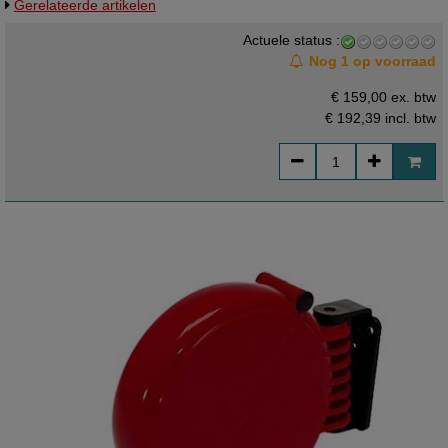
Gerelateerde artikelen
aan het display is 1,8 meter. DIT IS DE MICROPOINT , de kleinere
uitvoering.
Actuele status :
Nog 1 op voorraad
€ 159,00 ex. btw
€ 192,39
incl. btw