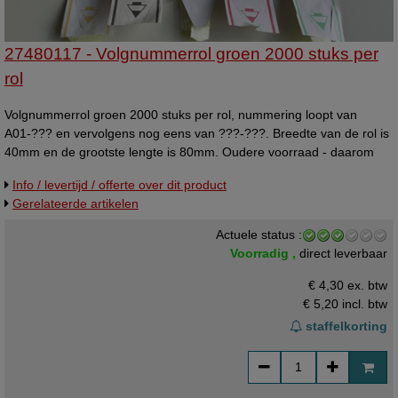
27480117 - Volgnummerrol groen 2000 stuks per
rol
Volgnummerrol groen 2000 stuks per rol, nummering loopt van
A01-??? en vervolgens nog eens van ???-???. Breedte van de rol is
40mm en de grootste lengte is 80mm. Oudere voorraad - daarom
nog beperkte leverbaar in deze uitvoering. Bruikbare b-kwaliteit. Zo
Info / levertijd / offerte over dit product
lang de voorraad strekt.
Gerelateerde artikelen
Actuele status :
Voorradig ,
direct leverbaar
€ 4,30 ex. btw
€ 5,20
incl. btw
staffelkorting