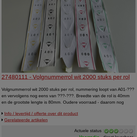
27480111 - Volgnummerrol wit 2000 stuks per rol
Volgnummerrol wit 2000 stuks per rol, nummering loopt van A01-???
en vervolgens nog eens van ???-???. Breedte van de rol is 40mm
en de grootste lengte is 80mm. Oudere voorraad - daarom nog
beperkte leverbaar in deze uitvoering. Bruikbare b-kwaliteit. Zo lang
Info / levertijd / offerte over dit product
de voorraad strekt.
Gerelateerde artikelen
Actuele status :