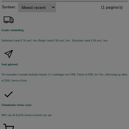
Sorteer:
(1 pagina's)
Gratis verzending
Nederland vanaf € 50 excl. btw
België vanaf € 80 excl. btw Duitsland vanaf € 80 excl. btw
Snel geleverd
We verzenden voorraad artikelen binnen 1-2 werkdagen met DHL Parcel of DHL for You. Aflevering op adres
of DHL Service Point
Uitstekende review score
98% van de KiyOh reviews beveelt ons aan