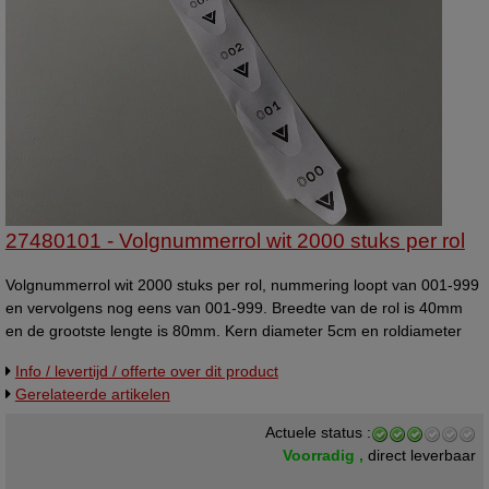
27480101 - Volgnummerrol wit 2000 stuks per rol
Volgnummerrol wit 2000 stuks per rol, nummering loopt van 001-999
en vervolgens nog eens van 001-999. Breedte van de rol is 40mm
en de grootste lengte is 80mm. Kern diameter 5cm en roldiameter
11cm. Indien niet voorradig leveren wij een andere kleur uit.
Info / levertijd / offerte over dit product
Volgnummer rollen - Kleur: wit - Bedrukking: 001-999 - Aantal per rol:
Gerelateerde artikelen
2.000 - Rol breedte: 40mm - Ticket afmeting: 4x8cm - Diameter kern:
5cm - Rol diameter: 11cm - Prijs per: 1 rol - Verpakt per: 5 / 10 / 20 /
Actuele status :
40 rol - Fabricaat: neutraal artikel
Voorradig ,
direct leverbaar