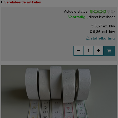
Gerelateerde artikelen
afmeting: 4x8cm - Diameter kern: 5cm - Rol diameter: 11cm - Prijs
per: 1 rol - Verpakt per: 5 / 10 / 20 / 40 rol - Fabricaat: neutraal artikel
Actuele status :
Voorradig ,
direct leverbaar
€ 5,67 ex. btw
€ 6,86
incl. btw
staffelkorting