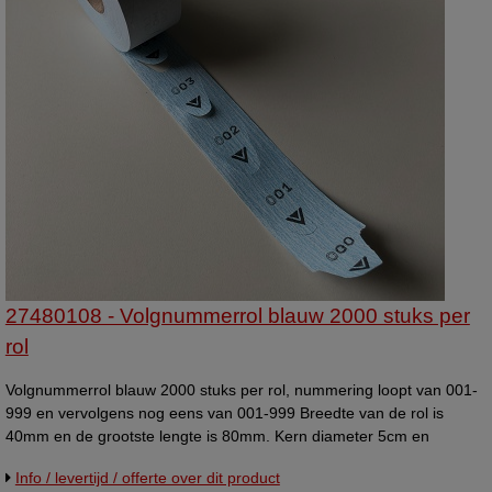
27480108 - Volgnummerrol blauw 2000 stuks per
rol
Volgnummerrol blauw 2000 stuks per rol, nummering loopt van 001-
999 en vervolgens nog eens van 001-999 Breedte van de rol is
40mm en de grootste lengte is 80mm. Kern diameter 5cm en
roldiameter 11cm. Volgnummer rollen - Kleur: blauw - Bedrukking:
Info / levertijd / offerte over dit product
001-999 - Aantal per rol: 2.000 - Rol breedte: 40mm - Ticket