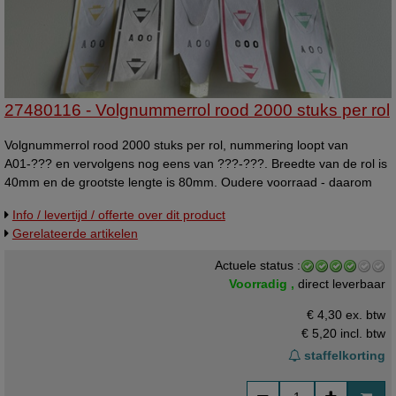
27480116 - Volgnummerrol rood 2000 stuks per rol
Volgnummerrol rood 2000 stuks per rol, nummering loopt van
A01-??? en vervolgens nog eens van ???-???. Breedte van de rol is
40mm en de grootste lengte is 80mm. Oudere voorraad - daarom
nog beperkte leverbaar in deze uitvoering. Bruikbare b-kwaliteit. Zo
Info / levertijd / offerte over dit product
lang de voorraad strekt.
Gerelateerde artikelen
Actuele status :
Voorradig ,
direct leverbaar
€ 4,30 ex. btw
€ 5,20
incl. btw
staffelkorting