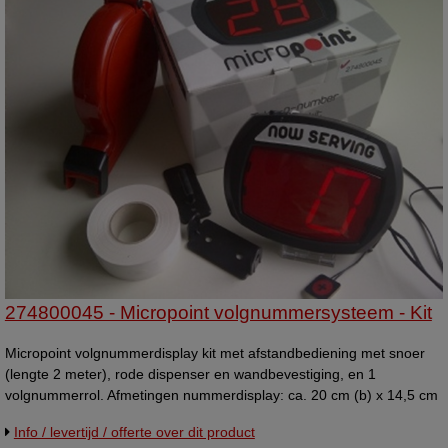
274800045 - Micropoint volgnummersysteem - Kit
Micropoint volgnummerdisplay kit met afstandbediening met snoer
(lengte 2 meter), rode dispenser en wandbevestiging, en 1
volgnummerrol. Afmetingen nummerdisplay: ca. 20 cm (b) x 14,5 cm
(h) x 3,5 tot 5,5 cm (d) Afmetingen ledcijfers : ca. 7,5 cm (hoogte).
Info / levertijd / offerte over dit product
Nummering loopt telkens met 1 nummer op. Lengte van het netsnoer