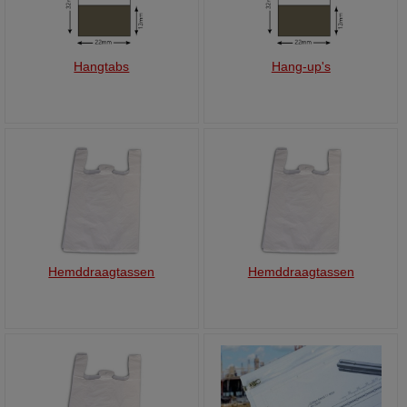
Hangtabs
Hang-up's
Hemddraagtassen
Hemddraagtassen