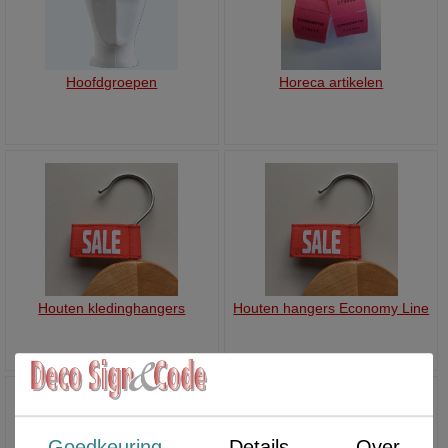
Hoofdgroepen
Horeca artikelen
Houten kledinghangers
Houten hangers Economy Line
Goedkeuring
Details
Over