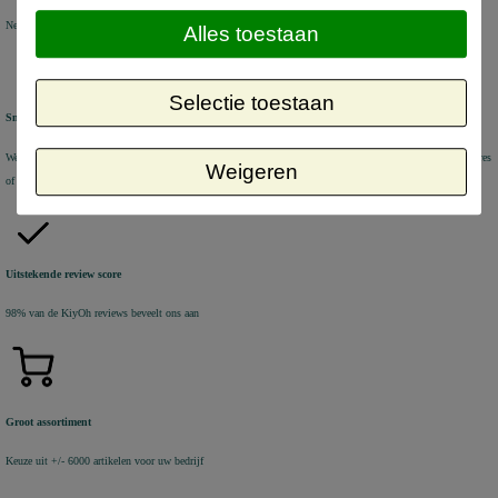
Nederland vanaf € 50 excl. btw
België vanaf € 80 excl. btw Duitsland vanaf € 80 excl. btw
Alles toestaan
Selectie toestaan
Snel geleverd
We verzenden voorraad artikelen binnen 1-2 werkdagen met DHL Parcel of DHL for You. Aflevering op adres
Weigeren
of DHL Service Point
Uitstekende review score
98% van de KiyOh reviews beveelt ons aan
Groot assortiment
Keuze uit +/- 6000 artikelen voor uw bedrijf