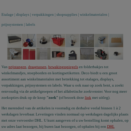
Etalage | displays | verpakkingen | shopsupplies | winkelmaterialen |
prijssystemen | labels
Van
prijstangen
,
draagtassen
,
bewakingsspiegels
en folderbakjes tot
winkelmandjes, stoepborden en kortingsetiketten. Deco biedt u een groot
assortiment aan winkelmaterialen met betrekking tot etalages, displays,
verpakkingen, prijssystemen en labels. Waar u ook naar op zoek bent, u zoekt
eenvoudig via de artikelgroepen of het alfabetische zoekvenster. Voor nog meer
zoekopties druk op de knop
"
zoek"
(of bezoek deze
link
met uitleg).
Het merendeel van de artikelen is voorradig en derhalve veelal binnen 1 à 2
werkdagen leverbaar. Leveringen vinden normaal op werkdagen dagelijks plaats
met onze vervoerder DHL. U kunt aangeven of u uw bestelling komt ophalen, op
uw adres laat bezorgen, bij buren laat bezorgen, of ophalen bij een
DHL