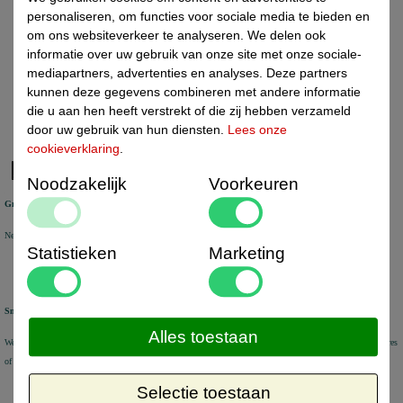
personaliseren, om functies voor sociale media te bieden en
Acryl standaards
om ons websiteverkeer te analyseren. We delen ook
informatie over uw gebruik van onze site met onze sociale-
Kortingsetiketten en labels
mediapartners, advertenties en analyses. Deze partners
Kledinghangers
kunnen deze gegevens combineren met andere informatie
die u aan hen heeft verstrekt of die zij hebben verzameld
Winkelmateriaal
door uw gebruik van hun diensten.
Lees onze
cookieverklaring
.
Noodzakelijk
Voorkeuren
Gratis verzending
Nederland vanaf € 50 excl. btw
België vanaf € 80 excl. btw Duitsland vanaf € 80 excl. btw
Statistieken
Marketing
Snel geleverd
Alles toestaan
We verzenden voorraad artikelen binnen 1-2 werkdagen met DHL Parcel of DHL for You. Aflevering op adres
of DHL Service Point
Selectie toestaan