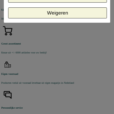
Uitstekende review score
Weigeren
98% van de KiyOh reviews beveelt ons aan
Groot assortiment
Keuze uit +/- 6000 artikelen voor uw bedrijf
Eigen voorraad
Producten veelal uit voorraad leverbaar uit eigen magazijn in Nederland
Persoonlijke service