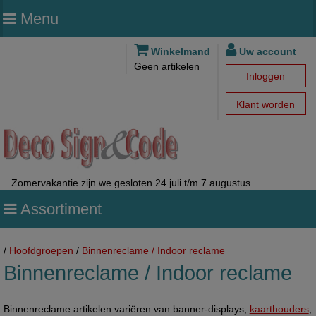
Menu
Winkelmand
Uw account
Geen artikelen
Inloggen
Klant worden
...Zomervakantie zijn we gesloten 24 juli t/m 7 augustus
Assortiment
/
Hoofdgroepen
/
Binnenreclame / Indoor reclame
Binnenreclame / Indoor reclame
Binnenreclame artikelen variëren van banner-displays,
kaarthouders
,