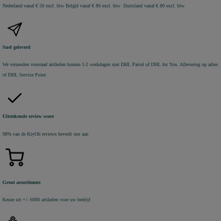
Nederland vanaf € 50 excl. btw
België vanaf € 80 excl. btw Duitsland vanaf € 80 excl. btw
Snel geleverd
We verzenden voorraad artikelen binnen 1-2 werkdagen met DHL Parcel of DHL for You. Aflevering op adres
of DHL Service Point
Uitstekende review score
98% van de KiyOh reviews beveelt ons aan
Groot assortiment
Keuze uit +/- 6000 artikelen voor uw bedrijf