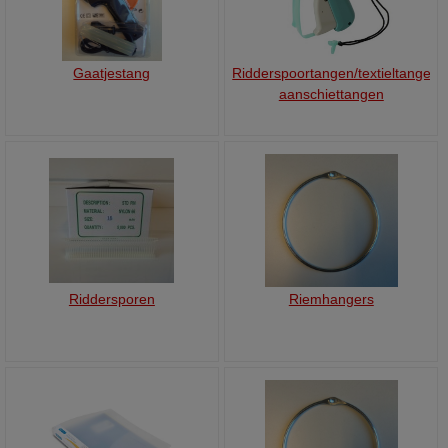
Gaatjestang
Ridderspoortangen/textieltangen/
aanschiettangen
Riddersporen
Riemhangers