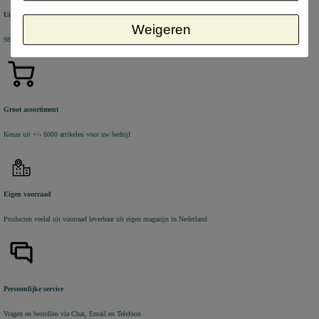
Uitstekende review score
Weigeren
98% van de KiyOh reviews beveelt ons aan
Groot assortiment
Keuze uit +/- 6000 artikelen voor uw bedrijf
Eigen voorraad
Producten veelal uit voorraad leverbaar uit eigen magazijn in Nederland
Persoonlijke service
Vragen en bestellen via Chat, Email en Telefoon