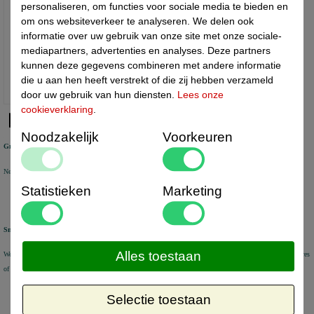
personaliseren, om functies voor sociale media te bieden en
om ons websiteverkeer te analyseren. We delen ook
informatie over uw gebruik van onze site met onze sociale-
mediapartners, advertenties en analyses. Deze partners
Rugsteun van karton
kunnen deze gegevens combineren met andere informatie
die u aan hen heeft verstrekt of die zij hebben verzameld
door uw gebruik van hun diensten.
Lees onze
cookieverklaring
.
Noodzakelijk
Voorkeuren
Gratis verzending
Nederland vanaf € 50 excl. btw
België vanaf € 80 excl. btw Duitsland vanaf € 80 excl. btw
Statistieken
Marketing
Snel geleverd
Alles toestaan
We verzenden voorraad artikelen binnen 1-2 werkdagen met DHL Parcel of DHL for You. Aflevering op adres
of DHL Service Point
Selectie toestaan