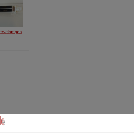
Verwerkersovereenkomst
Voorraad informatie
Wijzigen afleveradres
ervelampen
WhatsApp