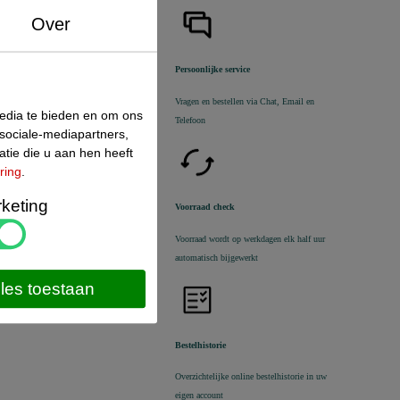
Over
Persoonlijke service
Vragen en bestellen via Chat, Email en
media te bieden en om ons
Telefoon
sociale-mediapartners,
tie die u aan hen heeft
ring
.
keting
Voorraad check
Voorraad wordt op werkdagen elk half uur
automatisch bijgewerkt
lles toestaan
Bestelhistorie
Overzichtelijke online bestelhistorie in uw
eigen account