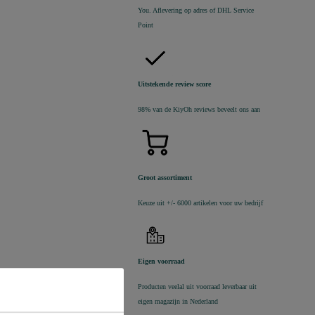
You. Aflevering op adres of DHL Service
Point
Uitstekende review score
98% van de KiyOh reviews beveelt ons aan
Groot assortiment
Keuze uit +/- 6000 artikelen voor uw bedrijf
Eigen voorraad
Producten veelal uit voorraad leverbaar uit
eigen magazijn in Nederland