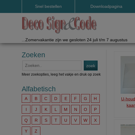
Snel bestellen
Downloadpagina
Handleidingen etc.
...Zomervakantie zijn we gesloten 24 juli t/m 7 augustus
Zoeken
Meer zoekopties, leeg het vakje en druk op zoek
Alfabetisch
A
B
C
D
E
F
G
H
U-houd
kaa
I
J
K
L
M
N
O
P
Q
R
S
T
U
V
W
X
Y
Z