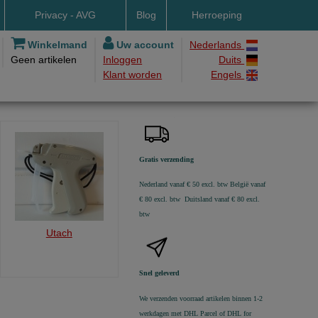
Privacy - AVG
Blog
Herroeping
Winkelmand
Uw account
Nederlands
Geen artikelen
Inloggen
Duits
Klant worden
Engels
L
everbedrag
ite
Gratis verzending
Nederland vanaf € 50 excl. btw
België vanaf
€ 80 excl. btw Duitsland vanaf € 80 excl.
btw
Utach
Snel geleverd
We verzenden voorraad artikelen binnen 1-2
werkdagen met DHL Parcel of DHL for