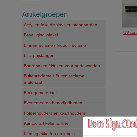
Artikelgroepen
Acryl en folie displays en standaarden
UV res
Beveiliging winkel
Binnenreclame / Indoor reclame
Blitz prijstangen
Boardhaken / Haken voor perfowanden
Buitenreclame / Buiten reclame
materiaal
Etalagemateriaal
Evenementen benodigdheden
Folderhouders en kaarthouders
Kantoorartikelen online
Kleding etiketten en labels