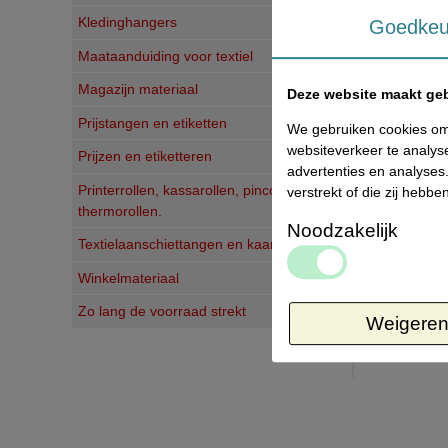
Kledinghangers
Goedkeu
Maataanduiding voor textiel
Magazijn materiaal
Deze website maakt geb
Prijstangen en etiketten
We gebruiken cookies om 
websiteverkeer te analys
Prijzen en etiketteren
advertenties en analyses
Printerrollen, kassarollen, pincoderollen,
verstrekt of die zij heb
thermorollen.
Noodzakelijk
Textielaanschiettangen en kaartjes
Winkelmateriaal
Zo lang de voorraad strekt
Weigere