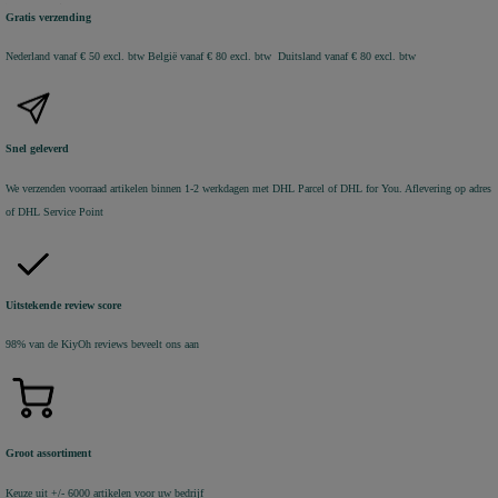
Gratis verzending
Nederland vanaf € 50 excl. btw
België vanaf € 80 excl. btw Duitsland vanaf € 80 excl. btw
Snel geleverd
We verzenden voorraad artikelen binnen 1-2 werkdagen met DHL Parcel of DHL for You. Aflevering op adres
of DHL Service Point
Uitstekende review score
98% van de KiyOh reviews beveelt ons aan
Groot assortiment
Keuze uit +/- 6000 artikelen voor uw bedrijf