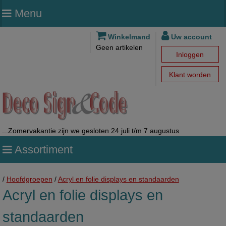
Menu
Winkelmand
Uw account
Geen artikelen
Inloggen
Klant worden
...Zomervakantie zijn we gesloten 24 juli t/m 7 augustus
Assortiment
/
Hoofdgroepen
/
Acryl en folie displays en standaarden
Acryl en folie displays en
standaarden