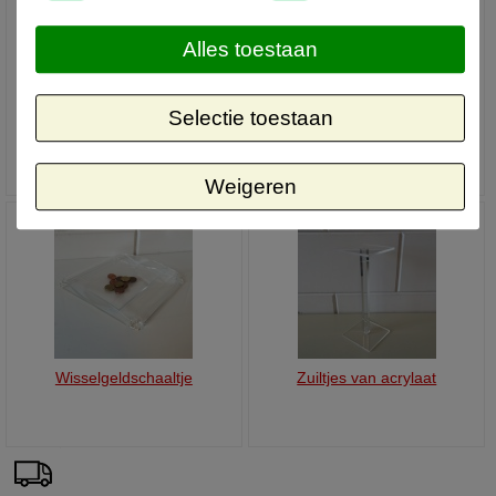
Alles toestaan
Selectie toestaan
Vitrine opzet
Voorzetvellen voor
stoepborden
Weigeren
Wisselgeldschaaltje
Zuiltjes van acrylaat