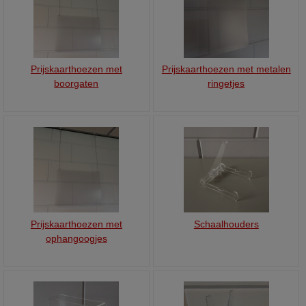
Prijskaarthoezen met
Prijskaarthoezen met metalen
boorgaten
ringetjes
Prijskaarthoezen met
Schaalhouders
ophangoogjes