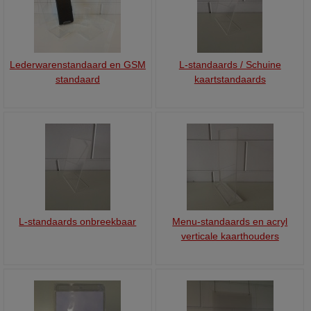
Lederwarenstandaard en GSM
L-standaards / Schuine
standaard
kaartstandaards
L-standaards onbreekbaar
Menu-standaards en acryl
verticale kaarthouders