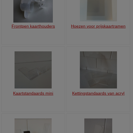
Frontpen kaarthouders
Hoezen voor prijskaartramen
Kaartstandaards mini
Kettingstandaards van acryl