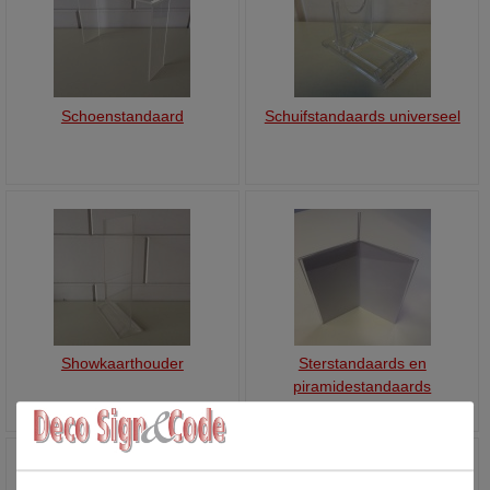
Schoenstandaard
Schuifstandaards universeel
Showkaarthouder
Sterstandaards en
piramidestandaards