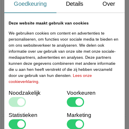
Goedkeuring
Details
Over
Deze website maakt gebruik van cookies
Toonbankdisplays
T-standaards
We gebruiken cookies om content en advertenties te
personaliseren, om functies voor sociale media te bieden en
om ons websiteverkeer te analyseren. We delen ook
informatie over uw gebruik van onze site met onze sociale-
mediapartners, advertenties en analyses. Deze partners
kunnen deze gegevens combineren met andere informatie
die u aan hen heeft verstrekt of die zij hebben verzameld
door uw gebruik van hun diensten.
Lees onze
cookieverklaring
.
Noodzakelijk
Voorkeuren
U-houders en acryl
U-houders flexibele folie
kaarthouders
Statistieken
Marketing