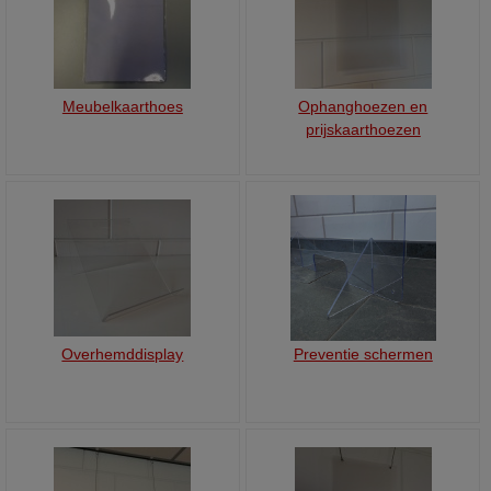
Meubelkaarthoes
Ophanghoezen en
prijskaarthoezen
Overhemddisplay
Preventie schermen