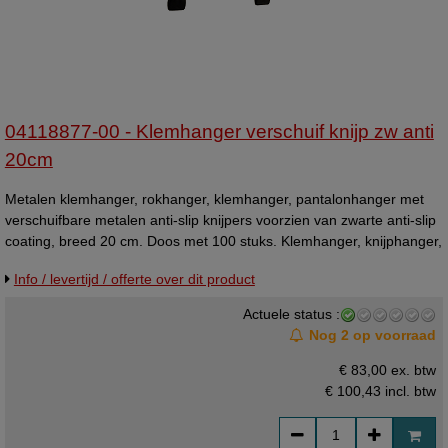
04118877-00 - Klemhanger verschuif knijp zw anti
20cm
Metalen klemhanger, rokhanger, klemhanger, pantalonhanger met
verschuifbare metalen anti-slip knijpers voorzien van zwarte anti-slip
coating, breed 20 cm. Doos met 100 stuks. Klemhanger, knijphanger,
knijperhanger. (= ons oude artikelnummer 05072002 )
Info / levertijd / offerte over dit product
Actuele status :
Nog 2 op voorraad
€ 83,00 ex. btw
€ 100,43
incl. btw