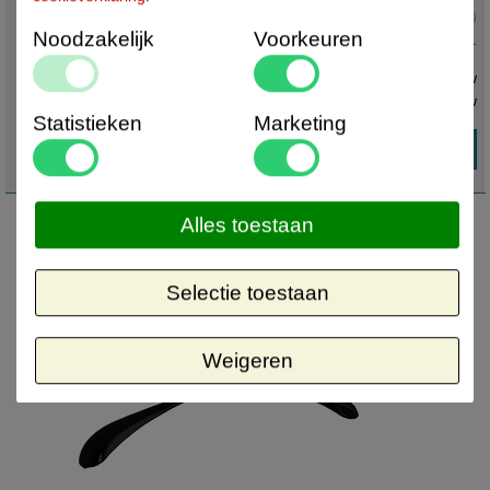
Actuele status :
Noodzakelijk
Voorkeuren
Bestel nu en ontvang z.s.m.
€ 156,80 ex. btw
€ 189,73
incl. btw
Statistieken
Marketing
Alles toestaan
Selectie toestaan
Weigeren