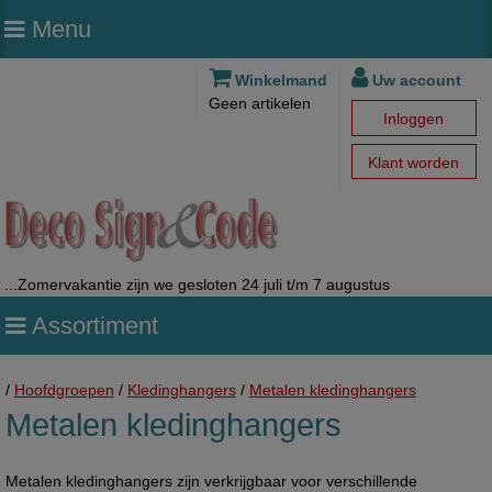
Menu
Winkelmand
Uw account
Geen artikelen
Inloggen
Klant worden
...Zomervakantie zijn we gesloten 24 juli t/m 7 augustus
Assortiment
/
Hoofdgroepen
/
Kledinghangers
/
Metalen kledinghangers
Metalen kledinghangers
Metalen kledinghangers zijn verkrijgbaar voor verschillende