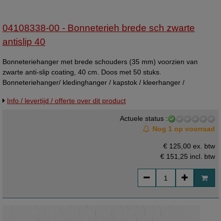
04108338-00 - Bonneterieh brede sch zwarte
antislip 40
Bonneteriehanger met brede schouders (35 mm) voorzien van
zwarte anti-slip coating, 40 cm. Doos met 50 stuks.
Bonneteriehanger/ kledinghanger / kapstok / kleerhanger /
kleefhanger / antisliphanger / lepelhanger met brede schouder, van
Info / levertijd / offerte over dit product
32mm. Breedte 40cm., Zwart. De kledinghanger heeft een rubberen
antislip coating waardoor de kleding niet van het hangertje af kan
Actuele status :
glijden
Nog 1 op voorraad
€ 125,00 ex. btw
€ 151,25
incl. btw