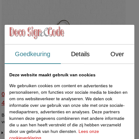
Goedkeuring
Details
Over
Deze website maakt gebruik van cookies
We gebruiken cookies om content en advertenties te
personaliseren, om functies voor sociale media te bieden en
04108327-00 - Bonneterieh antislip knijper metaal
om ons websiteverkeer te analyseren. We delen ook
40cm
informatie over uw gebruik van onze site met onze sociale-
mediapartners, advertenties en analyses. Deze partners
Bonneteriehanger met verschuifbare metalen anti-slip knijpers
kunnen deze gegevens combineren met andere informatie
voorzien van zwarte anti-slip coating, 40 cm. Doos met 50 stuks.
die u aan hen heeft verstrekt of die zij hebben verzameld
door uw gebruik van hun diensten.
Lees onze
Info / levertijd / offerte over dit product
cookieverklaring
.