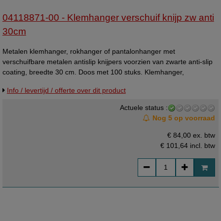
04118871-00 - Klemhanger verschuif knijp zw anti
30cm
Metalen klemhanger, rokhanger of pantalonhanger met
verschuifbare metalen antislip knijpers voorzien van zwarte anti-slip
coating, breedte 30 cm. Doos met 100 stuks. Klemhanger,
knijphanger, knijperhanger, kleerhanger, broekhanger. (= ons oude
Info / levertijd / offerte over dit product
artikelnummer 05073002 )
Actuele status :
Nog 5 op voorraad
€ 84,00 ex. btw
€ 101,64
incl. btw