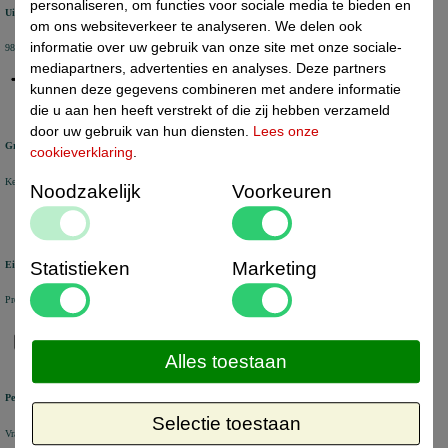
personaliseren, om functies voor sociale media te bieden en
Uitstekende review score
om ons websiteverkeer te analyseren. We delen ook
informatie over uw gebruik van onze site met onze sociale-
98% van de KiyOh reviews beveelt ons aan
mediapartners, advertenties en analyses. Deze partners
kunnen deze gegevens combineren met andere informatie
die u aan hen heeft verstrekt of die zij hebben verzameld
door uw gebruik van hun diensten.
Lees onze
Groot assortiment
cookieverklaring
.
Keuze uit +/- 6000 artikelen voor uw bedrijf
Noodzakelijk
Voorkeuren
Statistieken
Marketing
Eigen voorraad
Producten veelal uit voorraad leverbaar uit eigen magazijn in Nederland
Alles toestaan
Persoonlijke service
Selectie toestaan
Vragen en bestellen via Chat, Email en Telefoon