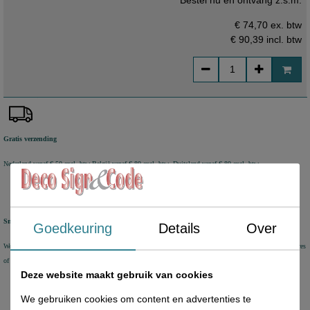
Bestel nu en ontvang z.s.m.
€ 74,70 ex. btw
€ 90,39
incl. btw
Gratis verzending
Nederland vanaf € 50 excl. btw
België vanaf € 80 excl. btw Duitsland vanaf € 80 excl. btw
Snel geleverd
Goedkeuring
Details
Over
We verzenden voorraad artikelen binnen 1-2 werkdagen met DHL Parcel of DHL for You. Aflevering op adres
of DHL Service Point
Deze website maakt gebruik van cookies
We gebruiken cookies om content en advertenties te