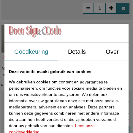
Goedkeuring
Details
Over
05651027 - Maatring 11cm wit/zwart 27
Maatring 11 cm wit met zwarte bedrukking 27 Diameter van de
Deze website maakt gebruik van cookies
maatring is 11cm, en de diameter van het gat is 4cm.
We gebruiken cookies om content en advertenties te
Info / levertijd / offerte over dit product
personaliseren, om functies voor sociale media te bieden en
om ons websiteverkeer te analyseren. We delen ook
Actuele status :
informatie over uw gebruik van onze site met onze sociale-
Voorradig ,
direct leverbaar
mediapartners, advertenties en analyses. Deze partners
€ 0,99 ex. btw
kunnen deze gegevens combineren met andere informatie
€ 1,20
incl. btw
die u aan hen heeft verstrekt of die zij hebben verzameld
door uw gebruik van hun diensten.
Lees onze
cookieverklaring
.