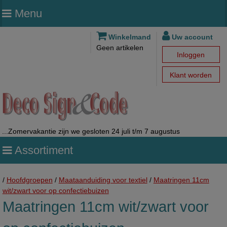
Menu
Winkelmand
Uw account
Geen artikelen
Inloggen
Klant worden
...Zomervakantie zijn we gesloten 24 juli t/m 7 augustus
Assortiment
/
Hoofdgroepen
/
Maataanduiding voor textiel
/
Maatringen 11cm
wit/zwart voor op confectiebuizen
Maatringen 11cm wit/zwart voor