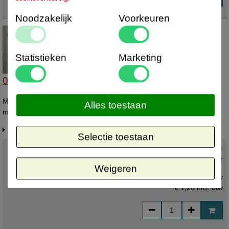
Noodzakelijk
Voorkeuren
Statistieken
Marketing
05651028 - Maatring 11cm wit/zwart 28
Maatring 11 cm wit met zwarte bedrukking 28 Diameter van de
Alles toestaan
maatring is 11cm, en de diameter van het gat is 4cm.
Info / levertijd / offerte over dit product
Selectie toestaan
Actuele status :
Voorradig ,
direct leverbaar
Weigeren
€ 0,99 ex. btw
€ 1,20
incl. btw