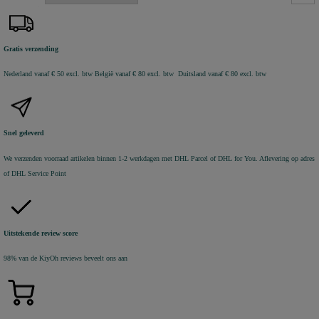
Gratis verzending
Nederland vanaf € 50 excl. btw
België vanaf € 80 excl. btw Duitsland vanaf € 80 excl. btw
Snel geleverd
We verzenden voorraad artikelen binnen 1-2 werkdagen met DHL Parcel of DHL for You. Aflevering op adres
of DHL Service Point
Uitstekende review score
98% van de KiyOh reviews beveelt ons aan