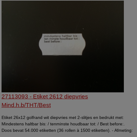
27113093 - Etiket 2612 diepvries
Mind.h.b/THT/Best
Etiket 26x12 golfrand wit diepvries met 2-slitjes en bedrukt met:
Mindestens haltbar bis: / tenminste houdbaar tot: / Best before:.
Doos bevat 54.000 etiketten (36 rollen à 1500 etiketten). - Afmeting:
26x12mm - Kleur: wit - Bedrukking: Mindestens haltbar bis: /