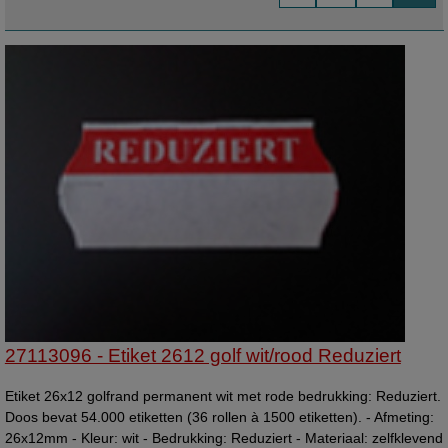
Kendo, Tovel, Print, Avery, Swing, Sky, Jazz, Motex, Prix, Towa.
27113096 - Etiket 2612 golf wit/rood Reduziert
Etiket 26x12 golfrand permanent wit met rode bedrukking: Reduziert.
Doos bevat 54.000 etiketten (36 rollen à 1500 etiketten). - Afmeting:
26x12mm - Kleur: wit - Bedrukking: Reduziert - Materiaal: zelfklevend