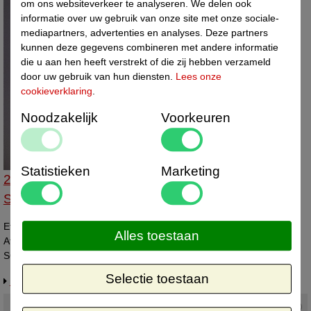
om ons websiteverkeer te analyseren. We delen ook
informatie over uw gebruik van onze site met onze sociale-
mediapartners, advertenties en analyses. Deze partners
kunnen deze gegevens combineren met andere informatie
die u aan hen heeft verstrekt of die zij hebben verzameld
door uw gebruik van hun diensten.
Lees onze
cookieverklaring
.
Noodzakelijk
Voorkeuren
Statistieken
Marketing
27501496 - Etiket 30 mm fluor rood
SONDERPREIS
Etiket 35 mm fluor rood SONDERPREIS 1000/rol. FSC-C106281. -
Alles toestaan
Afmeting: 30mm - Vorm: rond - Kleur: fluor rood - Bedrukking:
SONDERPREIS - Materiaal: zelfklevend papier - Kleefkracht:
permanent (sterk klevend) - Randafwerking: rond etiket - Aantal per
Selectie toestaan
Info / levertijd / offerte over dit product
rol: 1.000 etiketten - Prijs per: 1 rol Wat zijn de voordelen? Deze
etiketten zijn ideaal voor het labelen van producten of verpakkingen,
Actuele status :