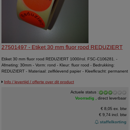
27501497 - Etiket 30 mm fluor rood REDUZIERT
Etiket 30 mm fluor rood REDUZIERT 1000/rol. FSC-C106281. -
Afmeting: 30mm - Vorm: rond - Kleur: fluor rood - Bedrukking:
REDUZIERT - Materiaal: zelfklevend papier - Kleefkracht: permanent
(sterk klevend) - Randafwerking: rond etiket - Aantal per rol: 1.000
Info / levertijd / offerte over dit product
etiketten - Prijs per: 1 rol Wat zijn de voordelen? Deze etiketten zijn
ideaal voor het labelen van producten of verpakkingen, als sluitzegel
Actuele status :
waar het etiket gedurende lange tijd moet blijven zitten zonder los te
Voorradig ,
direct leverbaar
komen.
€ 8,05 ex. btw
€ 9,74
incl. btw
staffelkorting