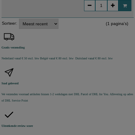
Sorteer:
(1 pagina's)
Gratis verzending
Nederland vanaf € 50 excl. btw
België vanaf € 80 excl. btw Duitsland vanaf € 80 excl. btw
Snel geleverd
We verzenden voorraad artikelen binnen 1-2 werkdagen met DHL Parcel of DHL for You. Aflevering op adres
of DHL Service Point
Uitstekende review score