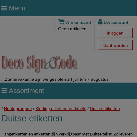
Menu
Winkelmand
Uw account
Geen artikelen
Inloggen
Klant worden
...Zomervakantie zijn we gesloten 24 juli t/m 7 augustus
Assortiment
/
Hoofdgroepen
/
Kleding etiketten en labels
/
Duitse etiketten
Duitse etiketten
Hangetiketten en etiketten zijn verkrijgbaar met Duitse tekst. Zo leveren