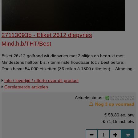
27113093b - Etiket 2612 diepvries
Mind.h.b/THT/Best
Etiket 26x12 golfrand wit diepvries met 2-slitjes en bedrukt met:
Mindestens haltbar bis: / tenminste houdbaar tot: / Best before:.
Doos bevat 54.000 etiketten (36 rollen à 1500 etiketten). - Afmeting:
26x12mm - Kleur: wit - Bedrukking: Mindestens haltbar bis: /
Info / levertijd / offerte over dit product
tenminste houdbaar tot: / Best before: - Materiaal: zelfklevend papier
Gerelateerde artikelen
- Kleefkracht: diepvries kleefkracht (extra sterk klevend) -
Randafwerking: golfrand - Transportstanzing: JA - Aantal per doos:
Actuele status :
36 rollen à 1500 etiketten - FSC®-C095147 Wat zijn de voordelen
Nog 3 op voorraad
van etiketten met diepvries belijming? Deze etiketten blijven goed
kleven bij extreem lage temperaturen, ze zijn bestand tegen vocht en
€ 58,80 ex. btw
condens en de leesbaarheid blijft behouden. Voor welke merken
€ 71,15
incl. btw
prijstangen zijn deze etiketten geschikt? Deze prijstangetiketten zijn
geschikt voor o.a. Blitz, Evo, Meto, Jolly, Open, Derby, Uno, Sato