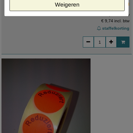
als sluitzegel waar het etiket gedurende lange tijd moet blijven zitten
Weigeren
Nog 3 op voorraad
zonder los te komen. Zo lang de voorraad strekt.
€ 8,05 ex. btw
€ 9,74
incl. btw
staffelkorting