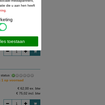
sociale-mediapartners,
tie die u aan hen heeft
ring
.
keting
 status :
nu en ontvang z.s.m.
€ 269,00 ex. btw
lles toestaan
€ 325,49
incl. btw
 status :
 1 op voorraad
€ 62,00 ex. btw
€ 75,02
incl. btw