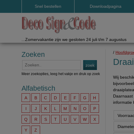
Snel bestellen
Downloadpagina
Handleidingen etc.
...Zomervakantie zijn we gesloten 24 juli t/m 7 augustus
/
Hoofdgro
Zoeken
Draai
Meer zoekopties, leeg het vakje en druk op zoek
Wij beschi
bijvoorbe
Alfabetisch
draaiplate
Daarnaast 
A
B
C
D
E
F
G
H
informatie 
I
J
K
L
M
N
O
P
Q
R
S
T
U
V
W
X
Y
Z