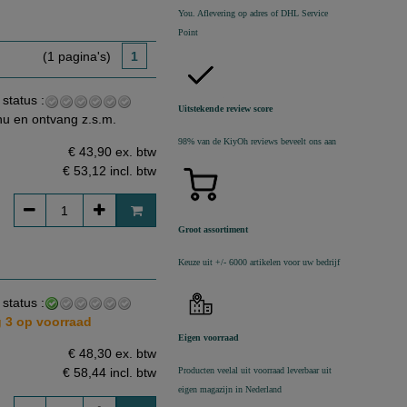
You. Aflevering op adres of DHL Service
Point
(1 pagina's)
1
 status :
Uitstekende review score
nu en ontvang z.s.m.
98% van de KiyOh reviews beveelt ons aan
€ 43,90 ex. btw
€ 53,12
incl. btw
Groot assortiment
Keuze uit +/- 6000 artikelen voor uw bedrijf
 status :
 3 op voorraad
Eigen voorraad
€ 48,30 ex. btw
Producten veelal uit voorraad leverbaar uit
€ 58,44
incl. btw
eigen magazijn in Nederland