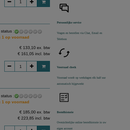
Persoonlijke service
 status :
Vragen en bestellen via Chat, Email en
 1 op voorraad
Telefoon
€ 133,10 ex. btw
€ 161,05
incl. btw
Voorraad check
Voorraad wordt op werkdagen elk half uur
automatisch bijgewerkt
 status :
 1 op voorraad
€ 185,00 ex. btw
Bestelhistorie
€ 223,85
incl. btw
Overzichtelijke online bestelhistorie in uw
eigen account