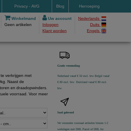
Privacy - AVG
Blog
Herroeping
Winkelmand
Uw account
Nederlands
Geen artikelen
Inloggen
Duits
Klant worden
Engels
L
everbedrag
ite
Gratis verzending
 te verkrijgen met
Nederland vanaf € 50 excl. btw
België vanaf
kg. Naast de
€ 80 excl. btw Duitsland vanaf € 80 excl.
otoren en draadopwinders.
btw
ctuele voorraad. Voor meer
Snel geleverd
We verzenden voorraad artikelen binnen 1-2
werkdagen met DHL Parcel of DHL for