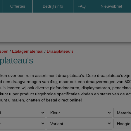
Offertes
Bedrijfsinfo
FAQ
Nieuwsbrief
Adresgegevens
Betaalmogelijkheden
Algemene voorwaarden Deco
Pakket levering door DHL
Cookie beleid Deco
Levertijd levering door DH
Drop shipment Deco
Verzendkosten en franco l
epen
/
Etalagemateriaal
/
Draaiplateau's
DHL GoGreen
Zoekmethoden op de webs
plateau's
PDF factuur in uw e-mail
kken over een ruim assortiment draaiplateau’s. Deze draaiplateau’s zijn
Foto's
eld een draagvermogen van 4kg, maar ook een draagvermogen van 500
Impressum Duitsland
au’s leveren wij ook diverse plafondmotoren, displaymotoren, pendelm
kunt u per product uitgebreide specificaties vinden en status van de a
Neutrale website Stockcenter
kunt u mailen, chatten of bestel direct online!
Openingstijden
Retour mogelijkheden
Vakantie sluitingen