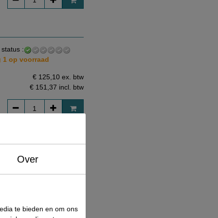
 status :
 1 op voorraad
€ 125,10 ex. btw
€ 151,37
incl. btw
 status :
Over
 1 op voorraad
€ 125,10 ex. btw
€ 151,37
incl. btw
media te bieden en om ons