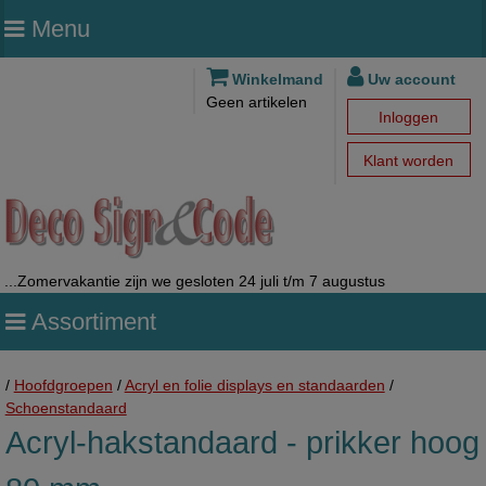
Menu
Winkelmand
Uw account
Geen artikelen
Inloggen
Klant worden
...Zomervakantie zijn we gesloten 24 juli t/m 7 augustus
Assortiment
/
Hoofdgroepen
/
Acryl en folie displays en standaarden
/
Schoenstandaard
Acryl-hakstandaard - prikker hoog