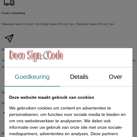
Gratis verzending
Nederland vanaf € 50 excl. btw
België vanaf € 80 excl. btw Duitsland vanaf € 80 excl. btw
Snel geleverd
We verzenden voorraad artikelen binnen 1-2 werkdagen met DHL Parcel of DHL for You. Aflevering op adres
of DHL Service Point
Goedkeuring
Details
Over
Uitstekende review score
Deze website maakt gebruik van cookies
98% van de KiyOh reviews beveelt ons aan
We gebruiken cookies om content en advertenties te
personaliseren, om functies voor sociale media te bieden en
om ons websiteverkeer te analyseren. We delen ook
informatie over uw gebruik van onze site met onze sociale-
mediapartners, advertenties en analyses. Deze partners
Groot assortiment