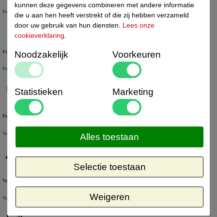
kunnen deze gegevens combineren met andere informatie
Keuze uit +/- 6000 artikelen voor uw bedrijf
die u aan hen heeft verstrekt of die zij hebben verzameld
door uw gebruik van hun diensten.
Lees onze
cookieverklaring
.
Eigen voorraad
Noodzakelijk
Voorkeuren
Producten veelal uit voorraad leverbaar uit eigen magazijn in Nederland
Statistieken
Marketing
Persoonlijke service
Vragen en bestellen via Chat, Email en Telefoon
Alles toestaan
Selectie toestaan
Voorraad check
Weigeren
Voorraad wordt op werkdagen elk half uur automatisch bijgewerkt