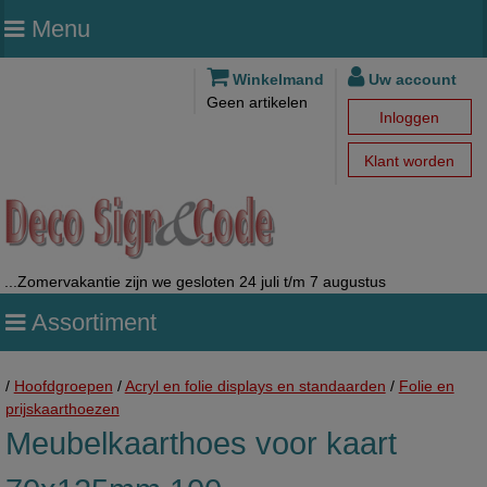
Menu
Winkelmand
Uw account
Geen artikelen
Inloggen
Klant worden
...Zomervakantie zijn we gesloten 24 juli t/m 7 augustus
Assortiment
/
Hoofdgroepen
/
Acryl en folie displays en standaarden
/
Folie en
prijskaarthoezen
Meubelkaarthoes voor kaart