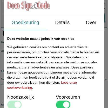
portrait - Tweezijdig zichtbare kaarthouder - Verstevigde rand en
€ 22,80 ex. btw
oogje - Kleur: transparant - Materiaal: PVC - Materiaaldikte: 140
€ 27,59
incl. btw
micron - Afmeting buitenmaat: 78x147mm - Verkocht per: 100 stuks -
Prijs per: 100 stuks Een meubelkaarthoes is een stevige oplossing
Goedkeuring
Details
Over
voor het presenteren van uw boodschap.
Deze website maakt gebruik van cookies
Gratis verzending
We gebruiken cookies om content en advertenties te
Nederland vanaf € 50 excl. btw
België vanaf € 80 excl. btw Duitsland vanaf € 80 excl. btw
personaliseren, om functies voor sociale media te bieden en
om ons websiteverkeer te analyseren. We delen ook
informatie over uw gebruik van onze site met onze sociale-
mediapartners, advertenties en analyses. Deze partners
Snel geleverd
kunnen deze gegevens combineren met andere informatie
die u aan hen heeft verstrekt of die zij hebben verzameld
We verzenden voorraad artikelen binnen 1-2 werkdagen met DHL Parcel of DHL for You. Aflevering op adres
door uw gebruik van hun diensten.
Lees onze
of DHL Service Point
cookieverklaring
.
Noodzakelijk
Voorkeuren
Uitstekende review score