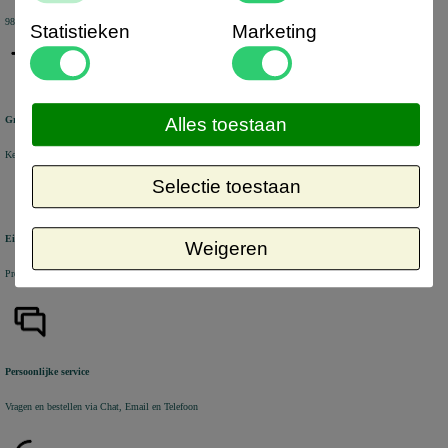
98% van de KiyOh reviews beveelt ons aan
Statistieken
Marketing
Groot assortiment
Alles toestaan
Keuze uit +/- 6000 artikelen voor uw bedrijf
Selectie toestaan
Eigen voorraad
Weigeren
Producten veelal uit voorraad leverbaar uit eigen magazijn in Nederland
Persoonlijke service
Vragen en bestellen via Chat, Email en Telefoon