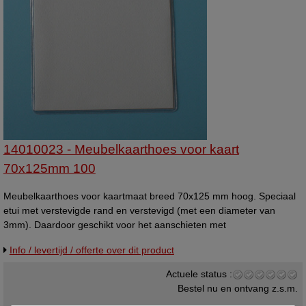
14010023 - Meubelkaarthoes voor kaart
70x125mm 100
Meubelkaarthoes voor kaartmaat breed 70x125 mm hoog. Speciaal
etui met verstevigde rand en verstevigd (met een diameter van
3mm). Daardoor geschikt voor het aanschieten met
pins/riddersporen. Per 100 stuks. Materiaal heldere folie dikte 140µ
Info / levertijd / offerte over dit product
(140 micron). Hiervoor wordt gebruikt nieuwe EU-folie welke niet
gerecyclde is, en bevat de toegelaten weekmaker DOTP. (ook
Actuele status :
geschikt voor kinderspeelgoed) Made in EU. Meubelkaarthoes -
Bestel nu en ontvang z.s.m.
Afmeting papiermaat: 70x125mm - Uitvoering: staand formaat /