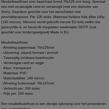
Meubelkaarthoes voor kaartmaat breed 70x125 mm hoog. Speciaal
etui met verstevigde rand en verstevigd (met een diameter van
3mm). Daardoor geschikt voor het aanschieten met
pins/riddersporen. Per 100 stuks. Materiaal heldere folie dikte 140µ
(140 micron). Hiervoor wordt gebruikt nieuwe EU-folie welke niet
gerecyclde is, en bevat de toegelaten weekmaker DOTP. (ook
geschikt voor kinderspeelgoed) Made in EU.
Meubelkaarthoes
- Afmeting papiermaat: 70x125mm
- Uitvoering: staand formaat / portrait
- Tweezijdig zichtbare kaarthouder
- Verstevigde rand en oogje
- Kleur: transparant
- Materiaal: PVC
- Materiaaldikte: 140 micron
- Afmeting buitenmaat: 78x147mm
- Verkocht per: 100 stuks
- Prijs per: 100 stuks
Een meubelkaarthoes is een stevige oplossing voor het presenteren
van uw boodschap.