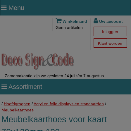
Menu
Winkelmand
Uw account
Geen artikelen
Inloggen
Klant worden
...Zomervakantie zijn we gesloten 24 juli t/m 7 augustus
Assortiment
/
Hoofdgroepen
/
Acryl en folie displays en standaarden
/
Meubelkaarthoes
Meubelkaarthoes voor kaart