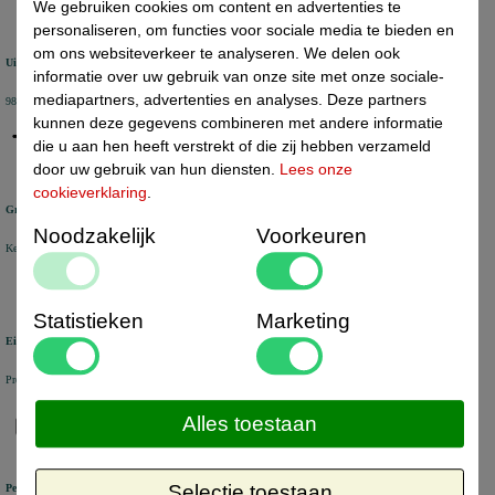
We gebruiken cookies om content en advertenties te
personaliseren, om functies voor sociale media te bieden en
om ons websiteverkeer te analyseren. We delen ook
Uitstekende review score
informatie over uw gebruik van onze site met onze sociale-
mediapartners, advertenties en analyses. Deze partners
98% van de KiyOh reviews beveelt ons aan
kunnen deze gegevens combineren met andere informatie
die u aan hen heeft verstrekt of die zij hebben verzameld
door uw gebruik van hun diensten.
Lees onze
cookieverklaring
.
Groot assortiment
Noodzakelijk
Voorkeuren
Keuze uit +/- 6000 artikelen voor uw bedrijf
Statistieken
Marketing
Eigen voorraad
Producten veelal uit voorraad leverbaar uit eigen magazijn in Nederland
Alles toestaan
Selectie toestaan
Persoonlijke service