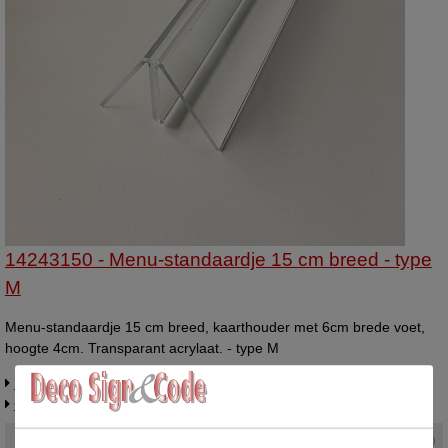
14243150 - Menu-standaardje 15 cm breed - type
M
Menu-standaardje 15 cm breed, kaarthouder met 6cm brede voet,
hoogte 4cm. Transparant acrylaat. - type M
Info / levertijd / offerte over dit product
Gerelateerde artikelen
Actuele status :