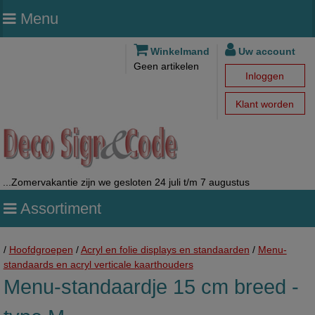
Menu
Winkelmand
Uw account
Geen artikelen
Inloggen
Klant worden
...Zomervakantie zijn we gesloten 24 juli t/m 7 augustus
Assortiment
/
Hoofdgroepen
/
Acryl en folie displays en standaarden
/
Menu-
standaards en acryl verticale kaarthouders
Menu-standaardje 15 cm breed -