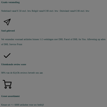
Gratis verzending
Nederland vanaf € 50 excl. btw
België vanaf € 80 excl. btw Duitsland vanaf € 80 excl. btw
Snel geleverd
We verzenden voorraad artikelen binnen 1-2 werkdagen met DHL Parcel of DHL for You. Aflevering op adres
of DHL Service Point
Uitstekende review score
98% van de KiyOh reviews beveelt ons aan
Groot assortiment
Keuze uit +/- 6000 artikelen voor uw bedrijf