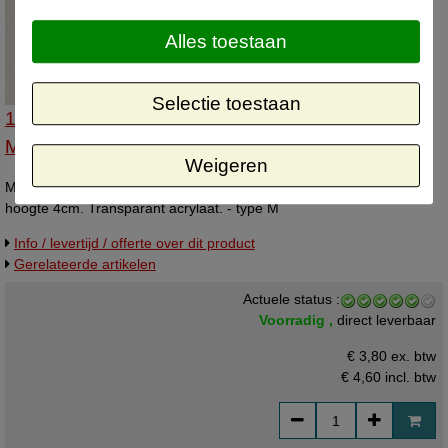
Alles toestaan
Selectie toestaan
14243200 - Menu-standaardje 20 cm breed - type
M
Weigeren
Menu-standaardje 20 cm breed, kaarthouder met 6cm brede voet,
hoogte 4cm. Transparant acrylaat. - type M
Info / levertijd / offerte over dit product
Gerelateerde artikelen
Actuele status :
Voorradig ,
direct leverbaar
€ 3,80 ex. btw
€ 4,60
incl. btw