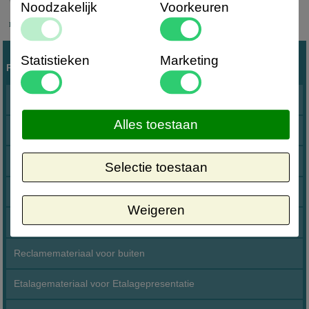
Noodzakelijk
Voorkeuren
Bereikbaar per App
Statistieken
Marketing
Producten
Acryl prijskaarthouders en folderbakken
Alles toestaan
Beveiligingsmaterialen winkel
Binnenreclame Indoorreclame
Selectie toestaan
Blitz Prijstangen
Weigeren
Boardhaken voor Perfowanden
Reclamemateriaal voor buiten
Etalagemateriaal voor Etalagepresentatie