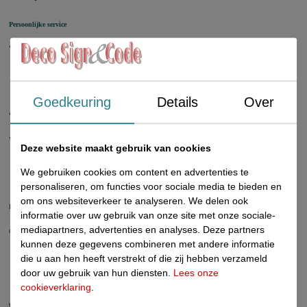
Persoonlijke service
Vragen en bestellen via Chat, Email en Telefoon
Goedkeuring
Details
Over
Voorraad check
Voorraad wordt op werkdagen elk half uur automatisch bijgewerkt
Deze website maakt gebruik van cookies
We gebruiken cookies om content en advertenties te
personaliseren, om functies voor sociale media te bieden en
om ons websiteverkeer te analyseren. We delen ook
Bestelhistorie
informatie over uw gebruik van onze site met onze sociale-
mediapartners, advertenties en analyses. Deze partners
Overzichtelijke online bestelhistorie in uw eigen account
kunnen deze gegevens combineren met andere informatie
die u aan hen heeft verstrekt of die zij hebben verzameld
door uw gebruik van hun diensten.
Lees onze
cookieverklaring
.