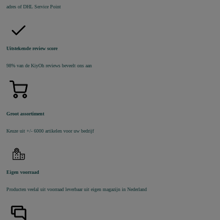
adres of DHL Service Point
Uitstekende review score
98% van de KiyOh reviews beveelt ons aan
Groot assortiment
Keuze uit +/- 6000 artikelen voor uw bedrijf
Eigen voorraad
Producten veelal uit voorraad leverbaar uit eigen magazijn in Nederland