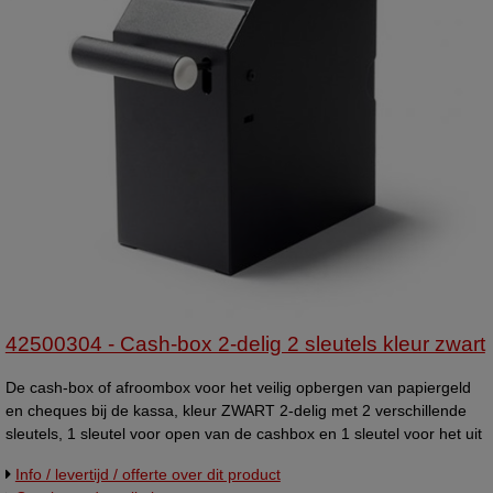
42500304 - Cash-box 2-delig 2 sleutels kleur zwart
De cash-box of afroombox voor het veilig opbergen van papiergeld
en cheques bij de kassa, kleur ZWART 2-delig met 2 verschillende
sleutels, 1 sleutel voor open van de cashbox en 1 sleutel voor het uit
de beugel halen van de cash-box - afmeting bxhxd 102x240x195mm
Info / levertijd / offerte over dit product
(diepte met hendel 235mm). Te monteren aan onderzijde van