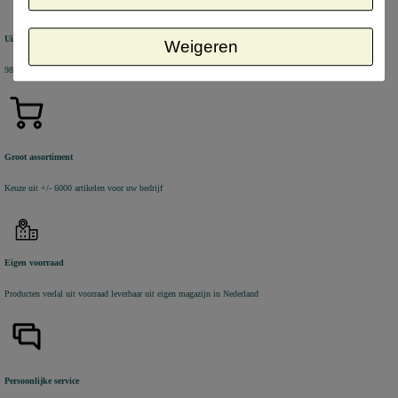
Uitstekende review score
Weigeren
98% van de KiyOh reviews beveelt ons aan
Groot assortiment
Keuze uit +/- 6000 artikelen voor uw bedrijf
Eigen voorraad
Producten veelal uit voorraad leverbaar uit eigen magazijn in Nederland
Persoonlijke service