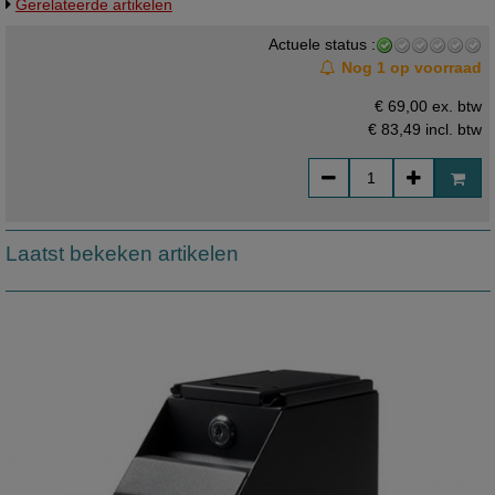
Gerelateerde artikelen
tafelblad. Losse montageplaat bevestigen d.m.v. vier schroeven. De
cash-box kan dan d.m.v. bijpassende sleutel vast gezet worden aan
Actuele status :
deze montageplaat. Cashbox, pos safe.
Nog 1 op voorraad
€ 69,00 ex. btw
€ 83,49
incl. btw
Laatst bekeken artikelen