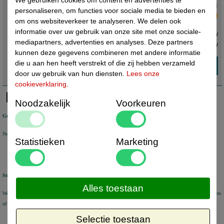
We gebruiken cookies om content en advertenties te
cash-box kan dan d.m.v. bijpassende sleutel vast gezet worden aan
Actuele status :
personaliseren, om functies voor sociale media te bieden en
deze montageplaat. Cashbox, pos safe.
Nog 1 op voorraad
om ons websiteverkeer te analyseren. We delen ook
informatie over uw gebruik van onze site met onze sociale-
€ 69,00 ex. btw
mediapartners, advertenties en analyses. Deze partners
€ 83,49
incl. btw
kunnen deze gegevens combineren met andere informatie
die u aan hen heeft verstrekt of die zij hebben verzameld
door uw gebruik van hun diensten.
Lees onze
cookieverklaring
.
Noodzakelijk
Voorkeuren
Gratis verzending
Nederland vanaf € 50 excl. btw
België vanaf € 80 excl. btw Duitsland vanaf € 80 excl. btw
Statistieken
Marketing
Snel geleverd
Alles toestaan
We verzenden voorraad artikelen binnen 1-2 werkdagen met DHL Parcel of DHL for You. Aflevering op adres
of DHL Service Point
Selectie toestaan