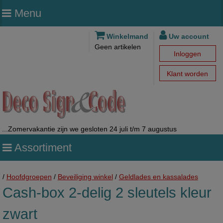
Menu
Winkelmand
Uw account
Geen artikelen
Inloggen
Klant worden
...Zomervakantie zijn we gesloten 24 juli t/m 7 augustus
Assortiment
/
Hoofdgroepen
/
Beveiliging winkel
/
Geldlades en kassalades
Cash-box 2-delig 2 sleutels kleur
zwart