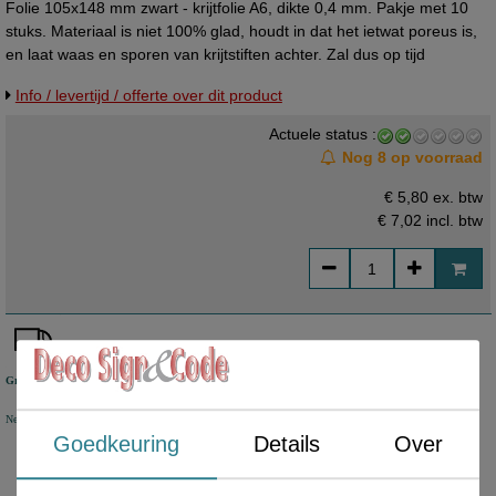
Folie 105x148 mm zwart - krijtfolie A6, dikte 0,4 mm. Pakje met 10
stuks. Materiaal is niet 100% glad, houdt in dat het ietwat poreus is,
en laat waas en sporen van krijtstiften achter. Zal dus op tijd
vervangen moeten worden. Per vel te bestellen.
Info / levertijd / offerte over dit product
Actuele status :
Nog 8 op voorraad
€ 5,80 ex. btw
€ 7,02
incl. btw
Gratis verzending
Nederland vanaf € 50 excl. btw
België vanaf € 80 excl. btw Duitsland vanaf € 80 excl. btw
Goedkeuring
Details
Over