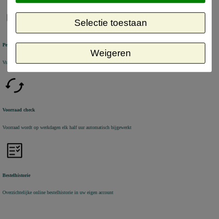
Selectie toestaan
Persoonlijke service
Weigeren
Vragen en bestellen via Chat, Email en Telefoon
Voorraad check
Voorraad wordt op werkdagen elk half uur automatisch bijgewerkt
Bestelhistorie
Overzichtelijke online bestelhistorie in uw eigen account