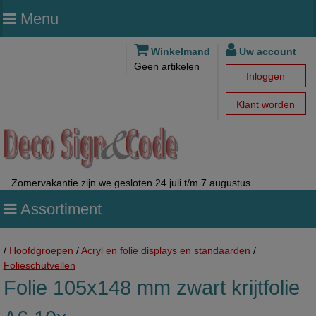
Menu
Winkelmand
Uw account
Geen artikelen
Inloggen
Klant worden
...Zomervakantie zijn we gesloten 24 juli t/m 7 augustus
Assortiment
/
Hoofdgroepen
/
Acryl en folie displays en standaarden
/
Folieschutvellen
Folie 105x148 mm zwart krijtfolie