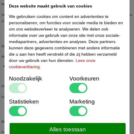
Snel geleverd
Deze website maakt gebruik van cookies
We verzenden voorraad artikelen binnen 1-2 werkdagen met DHL Parcel of DHL for You. Aflevering op adres
We gebruiken cookies om content en advertenties te
of DHL Service Point
personaliseren, om functies voor sociale media te bieden en
om ons websiteverkeer te analyseren. We delen ook
informatie over uw gebruik van onze site met onze sociale-
mediapartners, advertenties en analyses. Deze partners
Uitstekende review score
kunnen deze gegevens combineren met andere informatie
die u aan hen heeft verstrekt of die zij hebben verzameld
98% van de KiyOh reviews beveelt ons aan
door uw gebruik van hun diensten.
Lees onze
cookieverklaring
.
Noodzakelijk
Voorkeuren
Groot assortiment
Keuze uit +/- 6000 artikelen voor uw bedrijf
Statistieken
Marketing
Eigen voorraad
Alles toestaan
Producten veelal uit voorraad leverbaar uit eigen magazijn in Nederland