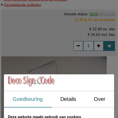
Gerelateerde artikelen
Actuele status :
Nog 11 op voorraad
€ 22,00 ex. btw
€ 26,62
incl. btw
Goedkeuring
Details
Over
Deze website maakt gebruik van cookies