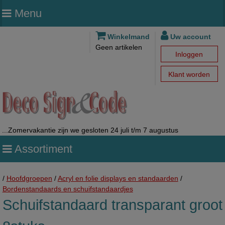
Menu
Winkelmand
Uw account
Geen artikelen
Inloggen
Klant worden
...Zomervakantie zijn we gesloten 24 juli t/m 7 augustus
Assortiment
/
Hoofdgroepen
/
Acryl en folie displays en standaarden
/
Bordenstandaards en schuifstandaardjes
Schuifstandaard transparant groot