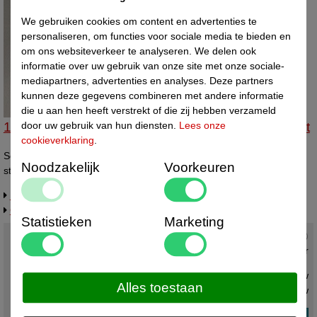
We gebruiken cookies om content en advertenties te
personaliseren, om functies voor sociale media te bieden en
om ons websiteverkeer te analyseren. We delen ook
informatie over uw gebruik van onze site met onze sociale-
mediapartners, advertenties en analyses. Deze partners
kunnen deze gegevens combineren met andere informatie
die u aan hen heeft verstrekt of die zij hebben verzameld
door uw gebruik van hun diensten.
Lees onze
14332903 - Schuifstandaard transp supergroot 2st
cookieverklaring
.
Schuifstandaard SUPERGROOT transparant. Doosje à 2st Afmeting
Noodzakelijk
Voorkeuren
standaardje bxdxh 80x147x130 mm
Info / levertijd / offerte over dit product
Gerelateerde artikelen
Statistieken
Marketing
Actuele status :
Voorradig ,
direct leverbaar
€ 5,96 ex. btw
Alles toestaan
€ 7,21
incl. btw