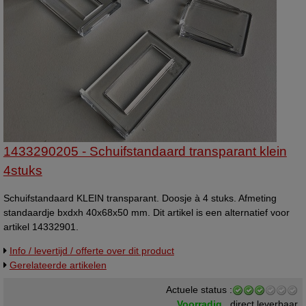
1433290205 - Schuifstandaard transparant klein
4stuks
Schuifstandaard KLEIN transparant. Doosje à 4 stuks. Afmeting
standaardje bxdxh 40x68x50 mm. Dit artikel is een alternatief voor
artikel 14332901.
Info / levertijd / offerte over dit product
Gerelateerde artikelen
Actuele status :
Voorradig ,
direct leverbaar