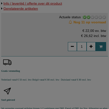
Info / levertijd / offerte over dit product
Gerelateerde artikelen
Actuele status :
Nog 11 op voorraad
€ 22,00 ex. btw
€ 26,62
incl. btw
Gratis verzending
Nederland vanaf € 50 excl. btw
België vanaf € 80 excl. btw Duitsland vanaf € 80 excl. btw
Snel geleverd
We verzenden voorraad artikelen binnen 1-2 werkdagen met DHL Parcel of DHL for You. Aflevering op adres