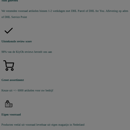
Snel geleverd
We verzenden voorraad artikelen binnen 1-2 werkdagen met DHL Parcel of DHL for You. Aflevering op adres
of DHL Service Point
Uitstekende review score
98% van de KiyOh reviews beveelt ons aan
Groot assortiment
Keuze uit +/- 6000 artikelen voor uw bedrijf
Eigen voorraad
Producten veelal uit voorraad leverbaar uit eigen magazijn in Nederland