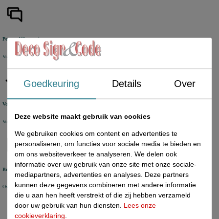
Persoonlijke service
Vragen en bestellen via Chat, Email en Telefoon
Goedkeuring
Details
Over
Voorraad check
Deze website maakt gebruik van cookies
Voorraad wordt op werkdagen elk half uur automatisch bijgewerkt
We gebruiken cookies om content en advertenties te
personaliseren, om functies voor sociale media te bieden en
om ons websiteverkeer te analyseren. We delen ook
informatie over uw gebruik van onze site met onze sociale-
Bestelhistorie
mediapartners, advertenties en analyses. Deze partners
kunnen deze gegevens combineren met andere informatie
Overzichtelijke online bestelhistorie in uw eigen account
die u aan hen heeft verstrekt of die zij hebben verzameld
door uw gebruik van hun diensten.
Lees onze
cookieverklaring
.