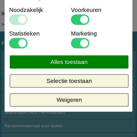
Noodzakelijk
Voorkeuren
Bereikbaar per App
Statistieken
Marketing
Producten
Acryl prijskaarthouders en folderbakken
Alles toestaan
Beveiligingsmaterialen winkel
Selectie toestaan
Binnenreclame Indoorreclame
Blitz Prijstangen
Weigeren
Boardhaken voor Perfowanden
Reclamemateriaal voor buiten