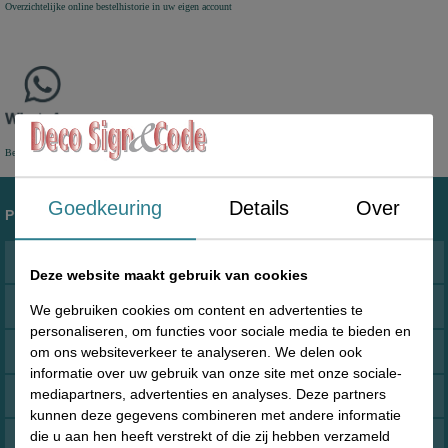
Overzichtelijke online bestelhistorie in uw eigen account
Bereikbaar per App
Goedkeuring
Details
Over
Producten
Acryl prijskaarthouders en folderbakken
Deze website maakt gebruik van cookies
Beveiligingsmaterialen winkel
We gebruiken cookies om content en advertenties te
personaliseren, om functies voor sociale media te bieden en
Binnenreclame Indoorreclame
om ons websiteverkeer te analyseren. We delen ook
informatie over uw gebruik van onze site met onze sociale-
mediapartners, advertenties en analyses. Deze partners
Blitz Prijstangen
kunnen deze gegevens combineren met andere informatie
die u aan hen heeft verstrekt of die zij hebben verzameld
Boardhaken voor Perfowanden