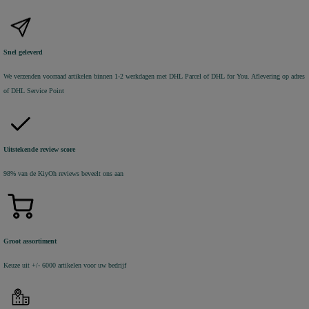
Snel geleverd
We verzenden voorraad artikelen binnen 1-2 werkdagen met DHL Parcel of DHL for You. Aflevering op adres
of DHL Service Point
Uitstekende review score
98% van de KiyOh reviews beveelt ons aan
Groot assortiment
Keuze uit +/- 6000 artikelen voor uw bedrijf