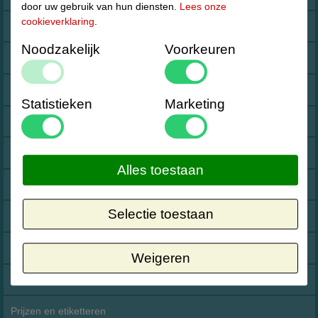
door uw gebruik van hun diensten.
Lees onze
cookieverklaring
.
Reclamemateriaal voor buiten
Noodzakelijk
Voorkeuren
Etalagemateriaal voor Etalagepresentatie
Evenement en horeca materialen
Statistieken
Marketing
Kantoorartikelen en materiaal
Etiketten en Labels voor kleding
Alles toestaan
Kledinghangers Kleerhangers
Selectie toestaan
Maataanduiders voor kleding en textiel
Inpakmaterialen en magazijnmateriaal
Weigeren
Prijstangen en etiketten
Prijzen en etiketteren