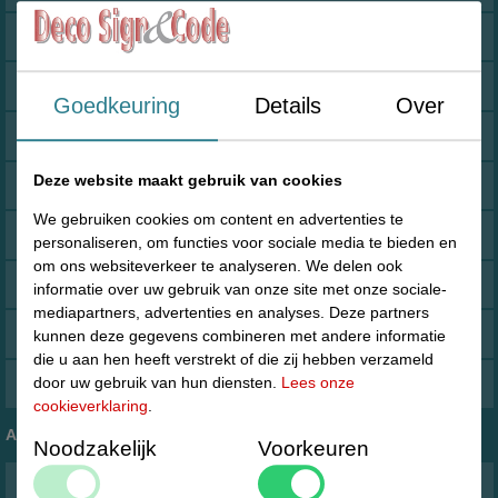
Kledinghangers Kleerhangers
Maataanduiders voor kleding en textiel
Goedkeuring
Details
Over
Inpakmaterialen en magazijnmateriaal
Deze website maakt gebruik van cookies
Prijstangen en etiketten
We gebruiken cookies om content en advertenties te
Prijzen en etiketteren
personaliseren, om functies voor sociale media te bieden en
om ons websiteverkeer te analyseren. We delen ook
Kassarollen Thermorollen Printerrollen
informatie over uw gebruik van onze site met onze sociale-
mediapartners, advertenties en analyses. Deze partners
Textieltangen en Nylon Textielpins
kunnen deze gegevens combineren met andere informatie
die u aan hen heeft verstrekt of die zij hebben verzameld
door uw gebruik van hun diensten.
Lees onze
Winkelmateriaal
cookieverklaring
.
Account
Noodzakelijk
Voorkeuren
Login